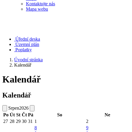
Kontaktujte nás
Mapa webu
Úřední deska
Územní plán
Poplatky
Úvodní stránka
Kalendář
Kalendář
Kalendář
Srpen
2026
Po
Út
St
Čt
Pá
So
Ne
27
28
29
30
31
1
2
8
9