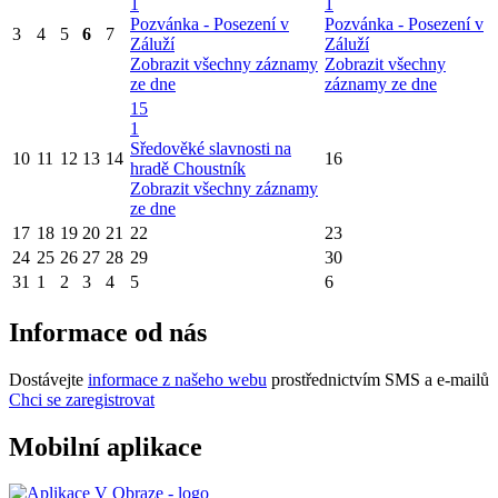
1
1
Pozvánka - Posezení v
Pozvánka - Posezení v
3
4
5
6
7
Záluží
Záluží
Zobrazit všechny záznamy
Zobrazit všechny
ze dne
záznamy ze dne
15
1
Sředověké slavnosti na
10
11
12
13
14
16
hradě Choustník
Zobrazit všechny záznamy
ze dne
17
18
19
20
21
22
23
24
25
26
27
28
29
30
31
1
2
3
4
5
6
Informace od nás
Dostávejte
informace z našeho webu
prostřednictvím SMS a e-mailů
Chci se zaregistrovat
Mobilní aplikace