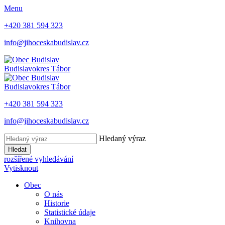
Menu
+420 381 594 323
info@jihoceskabudislav.cz
Budislav
okres Tábor
Budislav
okres Tábor
+420 381 594 323
info@jihoceskabudislav.cz
Hledaný výraz
Hledat
rozšířené vyhledávání
Vytisknout
Obec
O nás
Historie
Statistické údaje
Knihovna