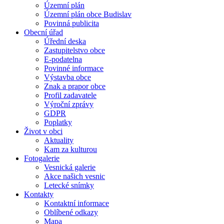
Územní plán
Územní plán obce Budislav
Povinná publicita
Obecní úřad
Úřední deska
Zastupitelstvo obce
E-podatelna
Povinné informace
Výstavba obce
Znak a prapor obce
Profil zadavatele
Výroční zprávy
GDPR
Poplatky
Život v obci
Aktuality
Kam za kulturou
Fotogalerie
Vesnická galerie
Akce našich vesnic
Letecké snímky
Kontakty
Kontaktní informace
Oblíbené odkazy
Mapa