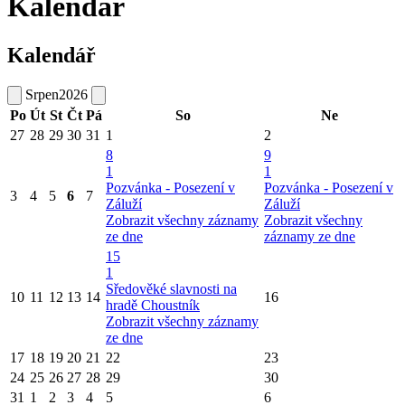
Kalendář
Kalendář
Srpen
2026
Po
Út
St
Čt
Pá
So
Ne
27
28
29
30
31
1
2
8
9
1
1
Pozvánka - Posezení v
Pozvánka - Posezení v
3
4
5
6
7
Záluží
Záluží
Zobrazit všechny záznamy
Zobrazit všechny
ze dne
záznamy ze dne
15
1
Sředověké slavnosti na
10
11
12
13
14
16
hradě Choustník
Zobrazit všechny záznamy
ze dne
17
18
19
20
21
22
23
24
25
26
27
28
29
30
31
1
2
3
4
5
6