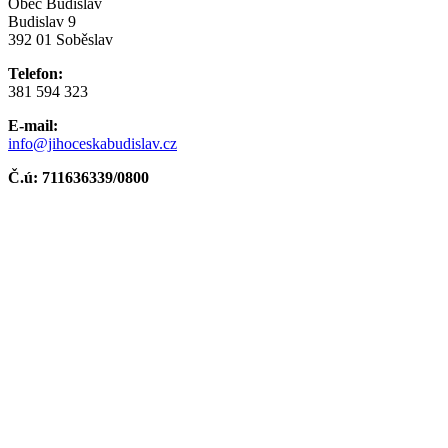
Obec Budislav
Budislav 9
392 01 Soběslav
Telefon:
381 594 323
E-mail:
info@jihoceskabudislav.cz
Č.ú:
711636339/0800
Jihočeský kraj