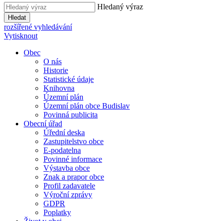
Hledaný výraz
Hledat
rozšířené vyhledávání
Vytisknout
Obec
O nás
Historie
Statistické údaje
Knihovna
Územní plán
Územní plán obce Budislav
Povinná publicita
Obecní úřad
Úřední deska
Zastupitelstvo obce
E-podatelna
Povinné informace
Výstavba obce
Znak a prapor obce
Profil zadavatele
Výroční zprávy
GDPR
Poplatky