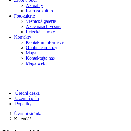
Život v obci
Aktuality
Kam za kulturou
Fotogalerie
Vesnická galerie
Akce našich vesnic
Letecké snímky
Kontakty
Kontaktní informace
Oblíbené odkazy
Mapa
Kontaktujte nás
Mapa webu
Úřední deska
Územní plán
Poplatky
Úvodní stránka
Kalendář