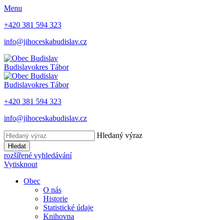
Menu
+420 381 594 323
info@jihoceskabudislav.cz
Budislav
okres Tábor
Budislav
okres Tábor
+420 381 594 323
info@jihoceskabudislav.cz
Hledaný výraz
Hledat
rozšířené vyhledávání
Vytisknout
Obec
O nás
Historie
Statistické údaje
Knihovna