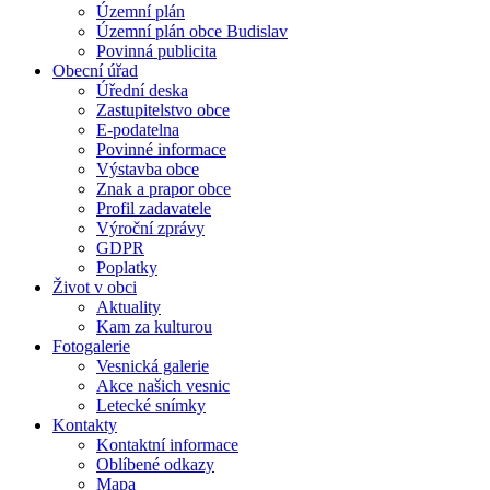
Územní plán
Územní plán obce Budislav
Povinná publicita
Obecní úřad
Úřední deska
Zastupitelstvo obce
E-podatelna
Povinné informace
Výstavba obce
Znak a prapor obce
Profil zadavatele
Výroční zprávy
GDPR
Poplatky
Život v obci
Aktuality
Kam za kulturou
Fotogalerie
Vesnická galerie
Akce našich vesnic
Letecké snímky
Kontakty
Kontaktní informace
Oblíbené odkazy
Mapa