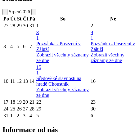
Srpen
2026
Po
Út
St
Čt
Pá
So
Ne
27
28
29
30
31
1
2
8
9
1
1
Pozvánka - Posezení v
Pozvánka - Posezení v
3
4
5
6
7
Záluží
Záluží
Zobrazit všechny záznamy
Zobrazit všechny
ze dne
záznamy ze dne
15
1
Sředověké slavnosti na
10
11
12
13
14
16
hradě Choustník
Zobrazit všechny záznamy
ze dne
17
18
19
20
21
22
23
24
25
26
27
28
29
30
31
1
2
3
4
5
6
Informace od nás