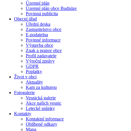
Územní plán
Územní plán obce Budislav
Povinná publicita
Obecní úřad
Úřední deska
Zastupitelstvo obce
E-podatelna
Povinné informace
Výstavba obce
Znak a prapor obce
Profil zadavatele
Výroční zprávy
GDPR
Poplatky
Život v obci
Aktuality
Kam za kulturou
Fotogalerie
Vesnická galerie
Akce našich vesnic
Letecké snímky
Kontakty
Kontaktní informace
Oblíbené odkazy
Mapa