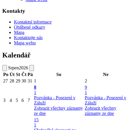
Kontakty
Kontaktní informace
Oblíbené odkazy
Mapa
Kontaktujte nás
Mapa webu
Kalendář
Srpen
2026
Po
Út
St
Čt
Pá
So
Ne
27
28
29
30
31
1
2
8
9
1
1
Pozvánka - Posezení v
Pozvánka - Posezení v
3
4
5
6
7
Záluží
Záluží
Zobrazit všechny záznamy
Zobrazit všechny
ze dne
záznamy ze dne
15
1