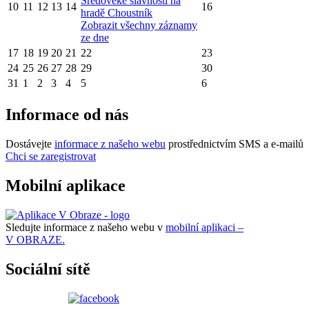
Sředověké slavnosti na
10
11
12
13
14
16
hradě Choustník
Zobrazit všechny záznamy
ze dne
17
18
19
20
21
22
23
24
25
26
27
28
29
30
31
1
2
3
4
5
6
Informace od nás
Dostávejte
informace z našeho webu
prostřednictvím SMS a e-mailů
Chci se zaregistrovat
Mobilní aplikace
Sledujte informace z našeho webu v
mobilní aplikaci –
V OBRAZE.
Sociální sítě