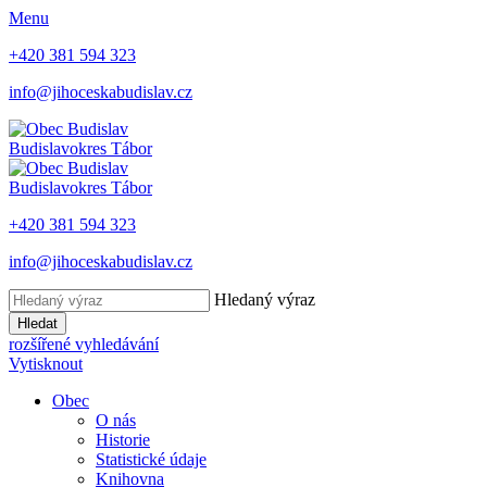
Menu
+420 381 594 323
info@jihoceskabudislav.cz
Budislav
okres Tábor
Budislav
okres Tábor
+420 381 594 323
info@jihoceskabudislav.cz
Hledaný výraz
Hledat
rozšířené vyhledávání
Vytisknout
Obec
O nás
Historie
Statistické údaje
Knihovna