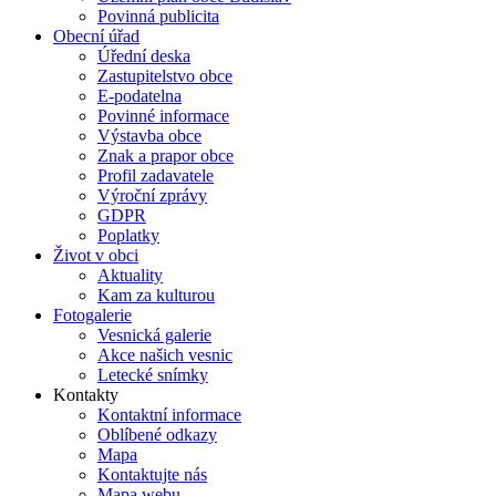
Povinná publicita
Obecní úřad
Úřední deska
Zastupitelstvo obce
E-podatelna
Povinné informace
Výstavba obce
Znak a prapor obce
Profil zadavatele
Výroční zprávy
GDPR
Poplatky
Život v obci
Aktuality
Kam za kulturou
Fotogalerie
Vesnická galerie
Akce našich vesnic
Letecké snímky
Kontakty
Kontaktní informace
Oblíbené odkazy
Mapa
Kontaktujte nás
Mapa webu