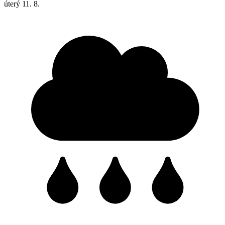
úterý
11. 8.