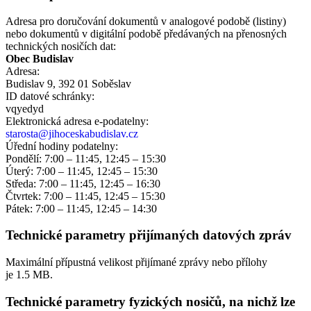
Adresa pro doručování dokumentů v analogové podobě (listiny)
nebo dokumentů v digitální podobě předávaných na přenosných
technických nosičích dat:
Obec Budislav
Adresa:
Budislav 9, 392 01 Soběslav
ID datové schránky:
vqyedyd
Elektronická adresa e‑podatelny:
starosta@jihoceskabudislav.cz
Úřední hodiny podatelny:
Pondělí: 7:00 – 11:45, 12:45 – 15:30
Úterý: 7:00 – 11:45, 12:45 – 15:30
Středa: 7:00 – 11:45, 12:45 – 16:30
Čtvrtek: 7:00 – 11:45, 12:45 – 15:30
Pátek: 7:00 – 11:45, 12:45 – 14:30
Technické parametry přijímaných datových zpráv
Maximální přípustná velikost přijímané zprávy nebo přílohy
je
1.5 MB
.
Technické parametry fyzických nosičů, na nichž lze