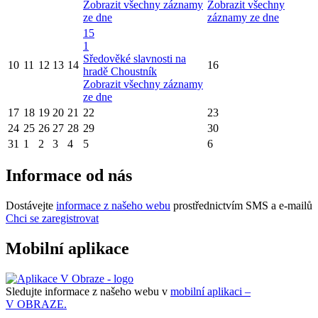
Zobrazit všechny záznamy
Zobrazit všechny
ze dne
záznamy ze dne
15
1
Sředověké slavnosti na
10
11
12
13
14
16
hradě Choustník
Zobrazit všechny záznamy
ze dne
17
18
19
20
21
22
23
24
25
26
27
28
29
30
31
1
2
3
4
5
6
Informace od nás
Dostávejte
informace z našeho webu
prostřednictvím SMS a e-mailů
Chci se zaregistrovat
Mobilní aplikace
Sledujte informace z našeho webu v
mobilní aplikaci –
V OBRAZE.