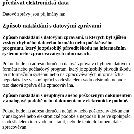
předávat elektronická data
Datové zprávy jsou přijímány na:
.
Způsob nakládání s datovými zprávami
Způsob nakládání s datovými zprávami, u kterých byl zjištěn
výskyt chybného datového formátu nebo počítačového
programu, který je způsobilý přivodit škodu na informačním
systému nebo zpracovávaných informacích.
Pokud bude na adresu doručena datová zpráva v chybném datovém
formátu nebo počítačový program, který je způsobilý přivodit škodu
na informačním systému nebo na zpracovávaných informacích a
nepodaří-li se ve spolupráci s odesílatelem vadu odstranit, nebude
tato datová zpráva dále zpracovávána.
Způsob nakládání s neúplným anebo poškozeným dokumentem
v analogové podobě nebo dokumentem v elektronické podobě.
Pokud bude na adresu doručen neúplný nebo poškozený dokument
v analogové nebo elektronické podobě a nepodaří-li se ve spolupráci
s odesílatelem tuto vadu odstranit, nebude tento dokument dále
zpracováván.