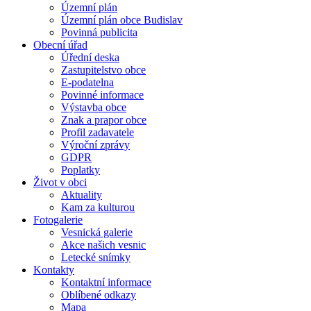
Územní plán
Územní plán obce Budislav
Povinná publicita
Obecní úřad
Úřední deska
Zastupitelstvo obce
E-podatelna
Povinné informace
Výstavba obce
Znak a prapor obce
Profil zadavatele
Výroční zprávy
GDPR
Poplatky
Život v obci
Aktuality
Kam za kulturou
Fotogalerie
Vesnická galerie
Akce našich vesnic
Letecké snímky
Kontakty
Kontaktní informace
Oblíbené odkazy
Mapa