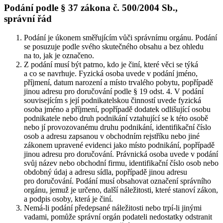
Podání podle § 37 zákona č. 500/2004 Sb.,
správní řád
Podání je úkonem směřujícím vůči správnímu orgánu. Podání
se posuzuje podle svého skutečného obsahu a bez ohledu
na to, jak je označeno.
Z podání musí být patrno, kdo je činí, které věci se týká
a co se navrhuje. Fyzická osoba uvede v podání jméno,
příjmení, datum narození a místo trvalého pobytu, popřípadě
jinou adresu pro doručování podle § 19 odst. 4. V podání
souvisejícím s její podnikatelskou činností uvede fyzická
osoba jméno a příjmení, popřípadě dodatek odlišující osobu
podnikatele nebo druh podnikání vztahující se k této osobě
nebo jí provozovanému druhu podnikání, identifikační číslo
osob a adresu zapsanou v obchodním rejstříku nebo jiné
zákonem upravené evidenci jako místo podnikání, popřípadě
jinou adresu pro doručování. Právnická osoba uvede v podání
svůj název nebo obchodní firmu, identifikační číslo osob nebo
obdobný údaj a adresu sídla, popřípadě jinou adresu
pro doručování. Podání musí obsahovat označení správního
orgánu, jemuž je určeno, další náležitosti, které stanoví zákon,
a podpis osoby, která je činí.
Nemá-li podání předepsané náležitosti nebo trpí-li jinými
vadami, pomůže správní orgán podateli nedostatky odstranit