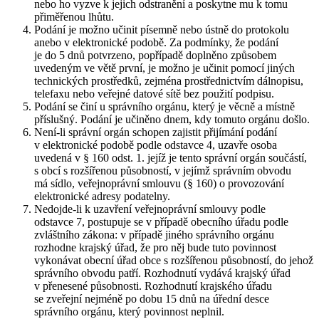
nebo ho vyzve k jejich odstranění a poskytne mu k tomu
přiměřenou lhůtu.
Podání je možno učinit písemně nebo ústně do protokolu
anebo v elektronické podobě. Za podmínky, že podání
je do 5 dnů potvrzeno, popřípadě doplněno způsobem
uvedeným ve větě první, je možno je učinit pomocí jiných
technických prostředků, zejména prostřednictvím dálnopisu,
telefaxu nebo veřejné datové sítě bez použití podpisu.
Podání se činí u správního orgánu, který je věcně a místně
příslušný. Podání je učiněno dnem, kdy tomuto orgánu došlo.
Není-li správní orgán schopen zajistit přijímání podání
v elektronické podobě podle odstavce 4, uzavře osoba
uvedená v § 160 odst. 1. jejíž je tento správní orgán součástí,
s obcí s rozšířenou působností, v jejímž správním obvodu
má sídlo, veřejnoprávní smlouvu (§ 160) o provozování
elektronické adresy podatelny.
Nedojde-li k uzavření veřejnoprávní smlouvy podle
odstavce 7, postupuje se v případě obecního úřadu podle
zvláštního zákona: v případě jiného správního orgánu
rozhodne krajský úřad, že pro něj bude tuto povinnost
vykonávat obecní úřad obce s rozšířenou působností, do jehož
správního obvodu patří. Rozhodnutí vydává krajský úřad
v přenesené působnosti. Rozhodnutí krajského úřadu
se zveřejní nejméně po dobu 15 dnů na úřední desce
správního orgánu, který povinnost neplnil.