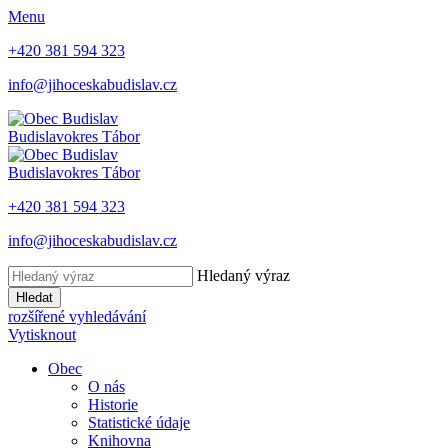
Menu
+420 381 594 323
info@jihoceskabudislav.cz
Budislav
okres Tábor
Budislav
okres Tábor
+420 381 594 323
info@jihoceskabudislav.cz
Hledaný výraz
Hledat
rozšířené vyhledávání
Vytisknout
Obec
O nás
Historie
Statistické údaje
Knihovna