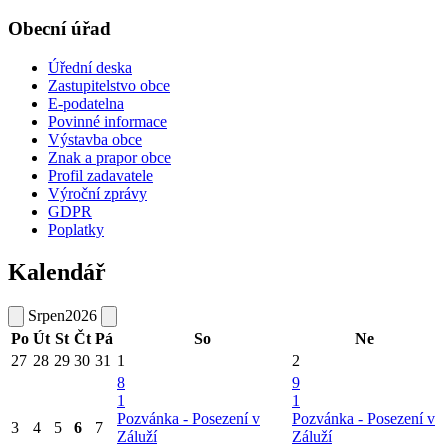
Obecní úřad
Úřední deska
Zastupitelstvo obce
E-podatelna
Povinné informace
Výstavba obce
Znak a prapor obce
Profil zadavatele
Výroční zprávy
GDPR
Poplatky
Kalendář
Srpen
2026
Po
Út
St
Čt
Pá
So
Ne
27
28
29
30
31
1
2
8
9
1
1
Pozvánka - Posezení v
Pozvánka - Posezení v
3
4
5
6
7
Záluží
Záluží