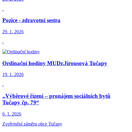
.
Pozice - zdravotní sestra
29. 1.
2026
.
Ordinační hodiny MUDr.Jirousová Tučapy
19. 1.
2026
.
„Výběrové řízení – pronájem sociálních bytů
Tučapy čp. 79“
6. 1.
2026
Zveřejnění záměru obce Tučapy