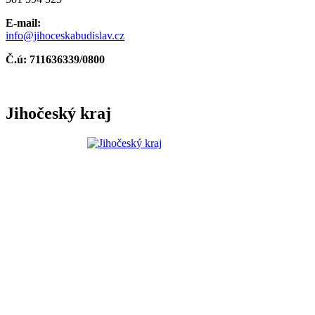
E-mail:
info@jihoceskabudislav.cz
Č.ú:
711636339/0800
Jihočeský kraj