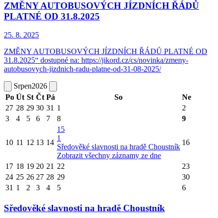
ZMĚNY AUTOBUSOVÝCH JÍZDNÍCH ŘÁDŮ
PLATNÉ OD 31.8.2025
25. 8.
2025
ZMĚNY AUTOBUSOVÝCH JÍZDNÍCH ŘÁDŮ PLATNÉ OD
31.8.2025“ dostupné na: https://jikord.cz/cs/novinka/zmeny-
autobusovych-jizdnich-radu-platne-od-31-08-2025/
Srpen
2026
Po
Út
St
Čt
Pá
So
Ne
27
28
29
30
31
1
2
3
4
5
6
7
8
9
15
1
10
11
12
13
14
16
Sředověké slavnosti na hradě Choustník
Zobrazit všechny záznamy ze dne
17
18
19
20
21
22
23
24
25
26
27
28
29
30
31
1
2
3
4
5
6
Sředověké slavnosti na hradě Choustník