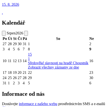
15. 8.
2026
.
Kalendář
Srpen
2026
Po
Út
St
Čt
Pá
So
Ne
27
28
29
30
31
1
2
3
4
5
6
7
8
9
15
1
10
11
12
13
14
16
Sředověké slavnosti na hradě Choustník
Zobrazit všechny záznamy ze dne
17
18
19
20
21
22
23
24
25
26
27
28
29
30
31
1
2
3
4
5
6
Informace od nás
Dostávejte
informace z našeho webu
prostřednictvím SMS a e-mailů