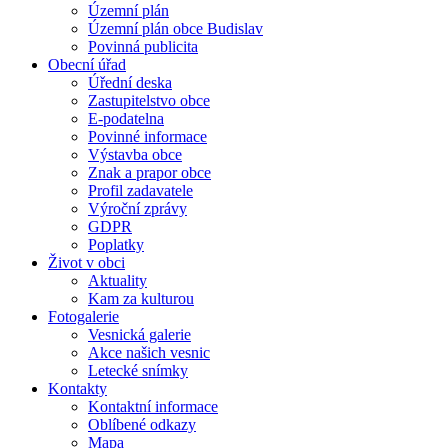
Územní plán
Územní plán obce Budislav
Povinná publicita
Obecní úřad
Úřední deska
Zastupitelstvo obce
E-podatelna
Povinné informace
Výstavba obce
Znak a prapor obce
Profil zadavatele
Výroční zprávy
GDPR
Poplatky
Život v obci
Aktuality
Kam za kulturou
Fotogalerie
Vesnická galerie
Akce našich vesnic
Letecké snímky
Kontakty
Kontaktní informace
Oblíbené odkazy
Mapa