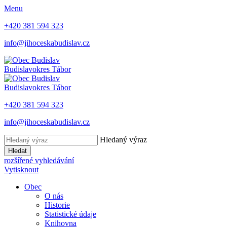
Menu
+420 381 594 323
info@jihoceskabudislav.cz
Budislav
okres Tábor
Budislav
okres Tábor
+420 381 594 323
info@jihoceskabudislav.cz
Hledaný výraz
Hledat
rozšířené vyhledávání
Vytisknout
Obec
O nás
Historie
Statistické údaje
Knihovna