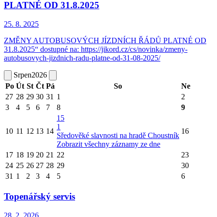
PLATNÉ OD 31.8.2025
25. 8.
2025
ZMĚNY AUTOBUSOVÝCH JÍZDNÍCH ŘÁDŮ PLATNÉ OD
31.8.2025“ dostupné na: https://jikord.cz/cs/novinka/zmeny-
autobusovych-jizdnich-radu-platne-od-31-08-2025/
Srpen
2026
Po
Út
St
Čt
Pá
So
Ne
27
28
29
30
31
1
2
3
4
5
6
7
8
9
15
1
10
11
12
13
14
16
Sředověké slavnosti na hradě Choustník
Zobrazit všechny záznamy ze dne
17
18
19
20
21
22
23
24
25
26
27
28
29
30
31
1
2
3
4
5
6
Topenářský servis
28. 2.
2026