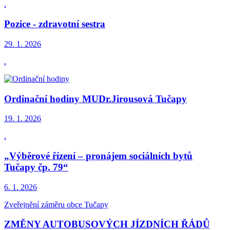
.
Pozice - zdravotní sestra
29. 1.
2026
.
Ordinační hodiny MUDr.Jirousová Tučapy
19. 1.
2026
.
„Výběrové řízení – pronájem sociálních bytů
Tučapy čp. 79“
6. 1.
2026
Zveřejnění záměru obce Tučapy
ZMĚNY AUTOBUSOVÝCH JÍZDNÍCH ŘÁDŮ