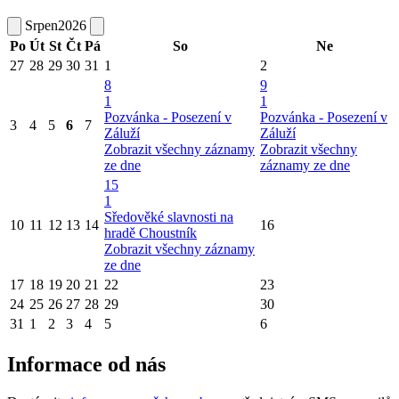
Srpen
2026
Po
Út
St
Čt
Pá
So
Ne
27
28
29
30
31
1
2
8
9
1
1
Pozvánka - Posezení v
Pozvánka - Posezení v
3
4
5
6
7
Záluží
Záluží
Zobrazit všechny záznamy
Zobrazit všechny
ze dne
záznamy ze dne
15
1
Sředověké slavnosti na
10
11
12
13
14
16
hradě Choustník
Zobrazit všechny záznamy
ze dne
17
18
19
20
21
22
23
24
25
26
27
28
29
30
31
1
2
3
4
5
6
Informace od nás