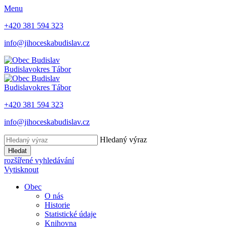
Menu
+420 381 594 323
info@jihoceskabudislav.cz
Budislav
okres Tábor
Budislav
okres Tábor
+420 381 594 323
info@jihoceskabudislav.cz
Hledaný výraz
Hledat
rozšířené vyhledávání
Vytisknout
Obec
O nás
Historie
Statistické údaje
Knihovna