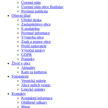
Územní plán
Územní plán obce Budislav
Povinná publicita
Obecní úřad
Úřední deska
Zastupitelstvo obce
E-podatelna
Povinné informace
Výstavba obce
Znak a prapor obce
Profil zadavatele
Výroční zprávy
GDPR
Poplatky
Život v obci
Aktuality
Kam za kulturou
Fotogalerie
Vesnická galerie
Akce našich vesnic
Letecké snímky
Kontakty
Kontaktní informace
Oblíbené odkazy
Mapa