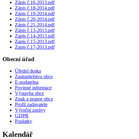
Zápis č.16-2013.pdf
Zápis č.18-2014.pdf
Zápis č.19-2014.pdf
Zápis č.20-2014.pdf
Zápis č.21-2014.pdf
Zápis č.13-2013.pdf
Zapis č.14-2013.pdf
Zapis č.15-2013.pdf
Zapis č.17-2013.pdf
Obecní úřad
Úřední deska
Zastupitelstvo obce
E-podatelna
Povinné informace
Výstavba obce
Znak a prapor obce
Profil zadavatele
Výroční zprávy
GDPR
Poplatky
Kalendář