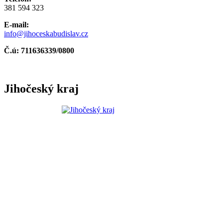
381 594 323
E-mail:
info@jihoceskabudislav.cz
Č.ú:
711636339/0800
Jihočeský kraj