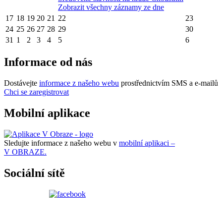
Zobrazit všechny záznamy ze dne
17
18
19
20
21
22
23
24
25
26
27
28
29
30
31
1
2
3
4
5
6
Informace od nás
Dostávejte
informace z našeho webu
prostřednictvím SMS a e-mailů
Chci se zaregistrovat
Mobilní aplikace
Sledujte informace z našeho webu v
mobilní aplikaci –
V OBRAZE.
Sociální sítě