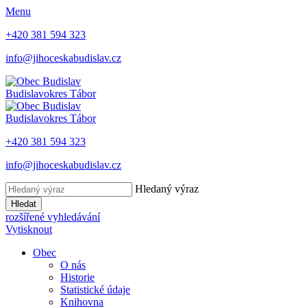
Menu
+420 381 594 323
info@jihoceskabudislav.cz
Budislav
okres Tábor
Budislav
okres Tábor
+420 381 594 323
info@jihoceskabudislav.cz
Hledaný výraz
Hledat
rozšířené vyhledávání
Vytisknout
Obec
O nás
Historie
Statistické údaje
Knihovna