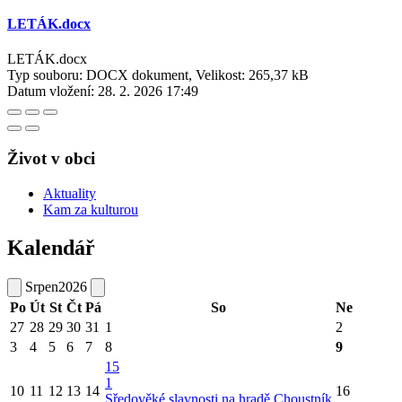
LETÁK.docx
LETÁK.docx
Typ souboru: DOCX dokument, Velikost: 265,37 kB
Datum vložení:
28. 2. 2026 17:49
Život v obci
Aktuality
Kam za kulturou
Kalendář
Srpen
2026
Po
Út
St
Čt
Pá
So
Ne
27
28
29
30
31
1
2
3
4
5
6
7
8
9
15
1
10
11
12
13
14
16
Sředověké slavnosti na hradě Choustník