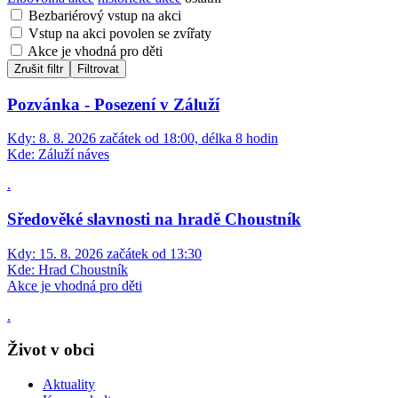
Bezbariérový vstup na akci
Vstup na akci povolen se zvířaty
Akce je vhodná pro děti
Zrušit filtr
Filtrovat
Pozvánka - Posezení v Záluží
Kdy:
8. 8. 2026 začátek od 18:00, délka 8 hodin
Kde:
Záluží náves
.
Sředověké slavnosti na hradě Choustník
Kdy:
15. 8. 2026 začátek od 13:30
Kde:
Hrad Choustník
Akce je vhodná pro děti
.
Život v obci
Aktuality