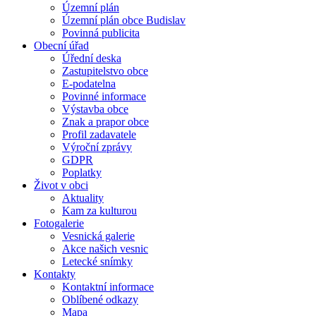
Územní plán
Územní plán obce Budislav
Povinná publicita
Obecní úřad
Úřední deska
Zastupitelstvo obce
E-podatelna
Povinné informace
Výstavba obce
Znak a prapor obce
Profil zadavatele
Výroční zprávy
GDPR
Poplatky
Život v obci
Aktuality
Kam za kulturou
Fotogalerie
Vesnická galerie
Akce našich vesnic
Letecké snímky
Kontakty
Kontaktní informace
Oblíbené odkazy
Mapa