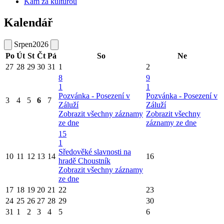
Kam za kulturou
Kalendář
Srpen
2026
Po
Út
St
Čt
Pá
So
Ne
27
28
29
30
31
1
2
8
9
1
1
Pozvánka - Posezení v
Pozvánka - Posezení v
3
4
5
6
7
Záluží
Záluží
Zobrazit všechny záznamy
Zobrazit všechny
ze dne
záznamy ze dne
15
1
Sředověké slavnosti na
10
11
12
13
14
16
hradě Choustník
Zobrazit všechny záznamy
ze dne
17
18
19
20
21
22
23
24
25
26
27
28
29
30
31
1
2
3
4
5
6