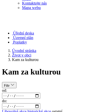
Kontaktujte nás
Mapa webu
Úřední deska
Územní plán
Poplatky
Úvodní stránka
Život v obci
Kam za kulturou
Kam za kulturou
Filtr
od:
do:
Libovolná akce
historické akce
ostatní