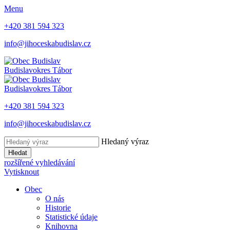
Menu
+420 381 594 323
info@jihoceskabudislav.cz
Budislav
okres Tábor
Budislav
okres Tábor
+420 381 594 323
info@jihoceskabudislav.cz
Hledaný výraz
Hledat
rozšířené vyhledávání
Vytisknout
Obec
O nás
Historie
Statistické údaje
Knihovna